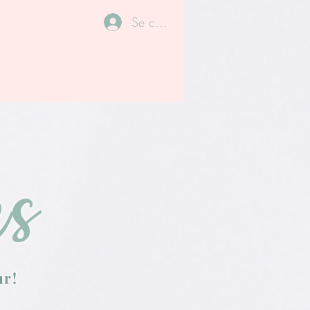
Se connecter
es
ur!