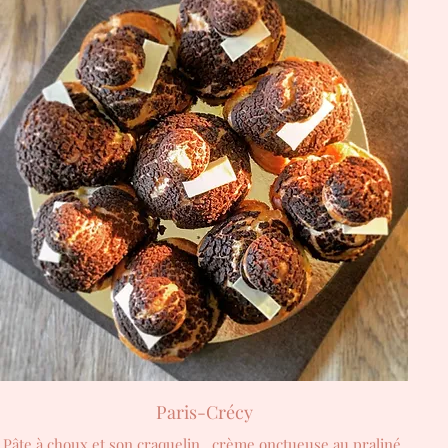
Paris-Crécy
Pâte à choux et son craquelin , crème onctueuse au praliné,