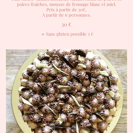
poires fraîches, mousse de fromage blanc et miel.
Prix à partir de 30€.
A partir de 6 personnes.
30 €
Sans gluten possible
5 €