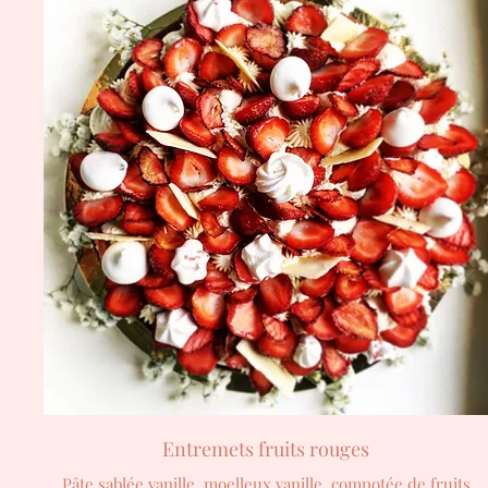
Entremets fruits rouges
Pâte sablée vanille, moelleux vanille, compotée de fruits