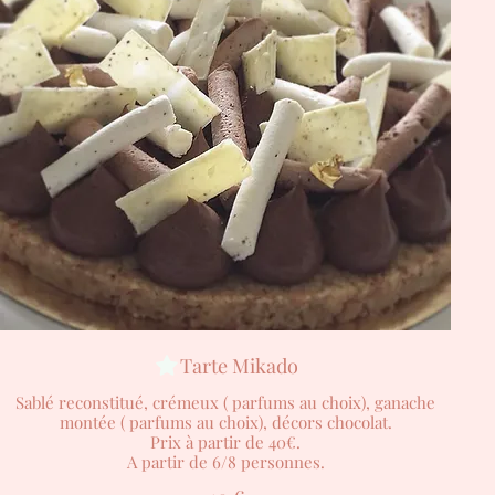
Tarte Mikado
Sablé reconstitué, crémeux ( parfums au choix), ganache
montée ( parfums au choix), décors chocolat.
Prix à partir de 40€.
A partir de 6/8 personnes.