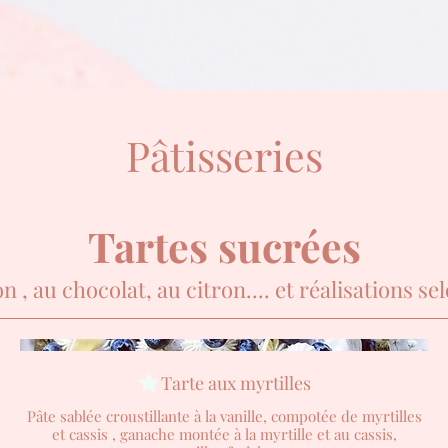
Pâtisseries
Tartes sucrées
on , au chocolat, au citron.... et réalisations 
Tarte aux myrtilles
Pâte sablée croustillante à la vanille, compotée de myrtilles
et cassis , ganache montée à la myrtille et au cassis,