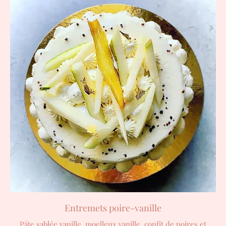
Entremets poire-vanille
Pâte sablée vanille, moelleux vanille, confit de poires et