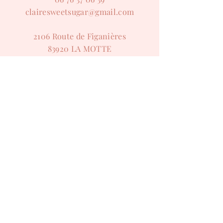
clairesweetsugar@gmail.com
2106 Route de Figanières
83920 LA MOTTE
HORAIRES
Lundi au samedi
9h00 - 18h00
ME CONTACTER